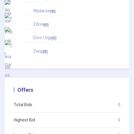
Wydarzenia
(0)
Zdrowie
(0)
Dom I Ogród
(5)
Związki
(0)
Offers
Total Bids
0
Highest Bid
0