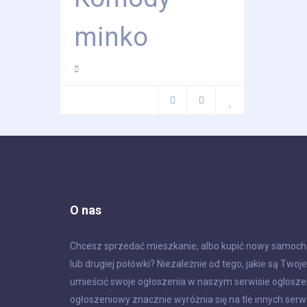
minko
O nas
Chcesz sprzedać mieszkanie, albo kupić nowy samoch
lub drugiej połówki? Niezależnie od tego, jakie są Twoj
umieścić swoje ogłoszenia w naszym serwisie ogloszen
ogłoszeniowy znacznie wyróżnia się na tle innych serwi