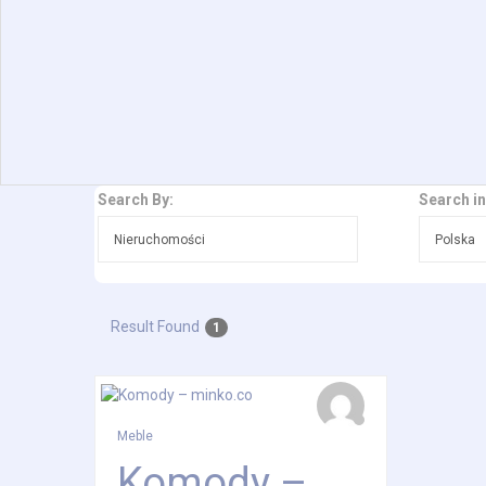
Search By:
Search in
Result Found
1
0
ratings
Meble
Komody –