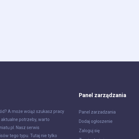
Panel zarządzania
ód? A może wciąż szukasz pracy
Panel zarzadzania
e aktualne potrzeby, warto
Dodaj ogłoszenie
iatu.pl. Nasz serwis
Zaloguj się
sów tego typu. Tutaj nie tylko