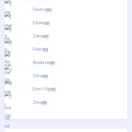
Zwierzęta
(0)
Edukacja
(0)
Zabawki
(0)
Podróże
(0)
Wydarzenia
(0)
Zdrowie
(0)
Dom I Ogród
(5)
Związki
(0)