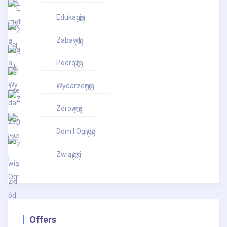
Edukacja
(0)
Zabawki
(0)
Podróże
(0)
Wydarzenia
(0)
Zdrowie
(0)
Dom I Ogród
(5)
Związki
(0)
Offers