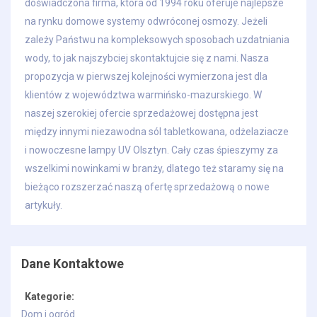
doświadczona firma, która od 1994 roku oferuje najlepsze
na rynku domowe systemy odwróconej osmozy. Jeżeli
zależy Państwu na kompleksowych sposobach uzdatniania
wody, to jak najszybciej skontaktujcie się z nami. Nasza
propozycja w pierwszej kolejności wymierzona jest dla
klientów z województwa warmińsko-mazurskiego. W
naszej szerokiej ofercie sprzedażowej dostępna jest
między innymi niezawodna sól tabletkowana, odżelaziacze
i nowoczesne lampy UV Olsztyn. Cały czas śpieszymy za
wszelkimi nowinkami w branży, dlatego też staramy się na
bieżąco rozszerzać naszą ofertę sprzedażową o nowe
artykuły.
Dane Kontaktowe
Kategorie:
Dom i ogród