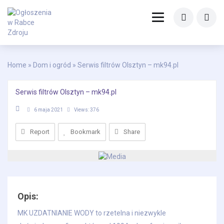
Home
»
Dom i ogród
» Serwis filtrów Olsztyn – mk94.pl
Serwis filtrów Olsztyn – mk94.pl
6 maja 2021
Views: 376
Report
Share
Bookmark
Opis:
MK UZDATNIANIE WODY to rzetelna i niezwykle